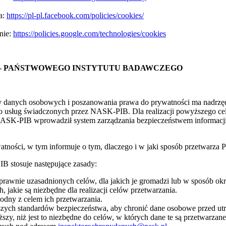
a:
https://pl-pl.facebook.com/policies/cookies/
onie:
https://policies.google.com/technologies/cookies
 – PAŃSTWOWEGO INSTYTUTU BADAWCZEGO
y danych osobowych i poszanowania prawa do prywatności ma nadrzę
do usług świadczonych przez NASK-PIB. Dla realizacji powyższego ce
i NASK-PIB wprowadził system zarządzania bezpieczeństwem informac
atności, w tym informuje o tym, dlaczego i w jaki sposób przetwarza 
 stosuje następujące zasady:
prawnie uzasadnionych celów, dla jakich je gromadzi lub w sposób ok
jakie są niezbędne dla realizacji celów przetwarzania.
ny z celem ich przetwarzania.
ch standardów bezpieczeństwa, aby chronić dane osobowe przed utr
, niż jest to niezbędne do celów, w których dane te są przetwarzane