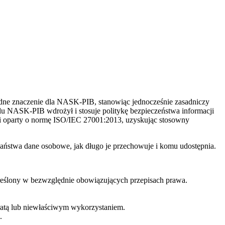
dne znaczenie dla NASK-PIB, stanowiąc jednocześnie zasadniczy
lu NASK-PIB wdrożył i stosuje politykę bezpieczeństwa informacji
ji oparty o normę ISO/IEC 27001:2013, uzyskując stosowny
Państwa dane osobowe, jak długo je przechowuje i komu udostępnia.
reślony w bezwzględnie obowiązujących przepisach prawa.
atą lub niewłaściwym wykorzystaniem.
.