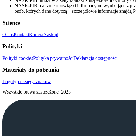
NASK-PIB umożliwia stały kontakt z inspektorem ochrony d
NASK-PIB realizuje obowiązki informacyjne wynikające z p
osób, których dane dotyczą – szczegółowe informacje znajdą
Science
O nas
Kontakt
Kariera
Nask.pl
Polityki
Polityki cookies
Polityka prywatności
Deklaracja dostępności
Materiały do pobrania
Logotyp i księga znaków
Wszystkie prawa zastrzeżone.
2023