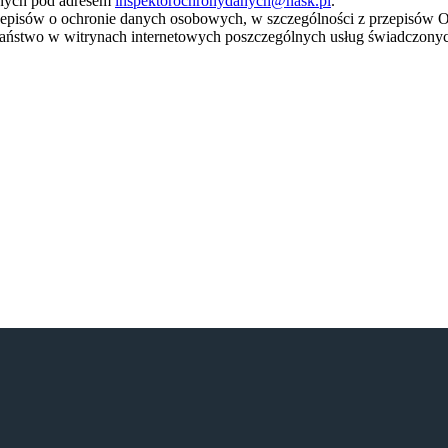
anych pod adresem
inspektorochronydanych@nask.pl
.
rzepisów o ochronie danych osobowych, w szczególności z przepisó
 Państwo w witrynach internetowych poszczególnych usług świadczo