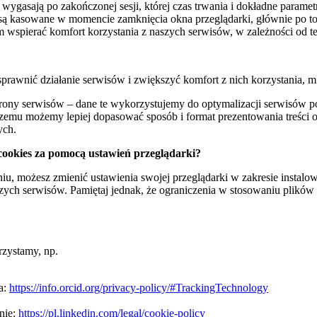
e wygasają po zakończonej sesji, której czas trwania i dokładne param
e są kasowane w momencie zamknięcia okna przeglądarki, głównie po to
wspierać komfort korzystania z naszych serwisów, w zależności od 
prawnić działanie serwisów i zwiększyć komfort z nich korzystania, m.
trony serwisów – dane te wykorzystujemy do optymalizacji serwisów 
zemu możemy lepiej dopasować sposób i format prezentowania treści o
ych.
 cookies za pomocą ustawień przeglądarki?
eniu, możesz zmienić ustawienia swojej przeglądarki w zakresie instal
szych serwisów. Pamiętaj jednak, że ograniczenia w stosowaniu plików
rzystamy, np.
a:
https://info.orcid.org/privacy-policy/#TrackingTechnology
onie:
https://pl.linkedin.com/legal/cookie-policy