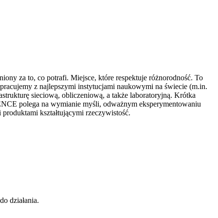
y za to, co potrafi. Miejsce, które respektuje różnorodność. To
łpracujemy z najlepszymi instytucjami naukowymi na świecie (m.in.
rukturę sieciową, obliczeniową, a także laboratoryjną. Krótka
CIENCE polega na wymianie myśli, odważnym eksperymentowaniu
 produktami kształtującymi rzeczywistość.
do działania.