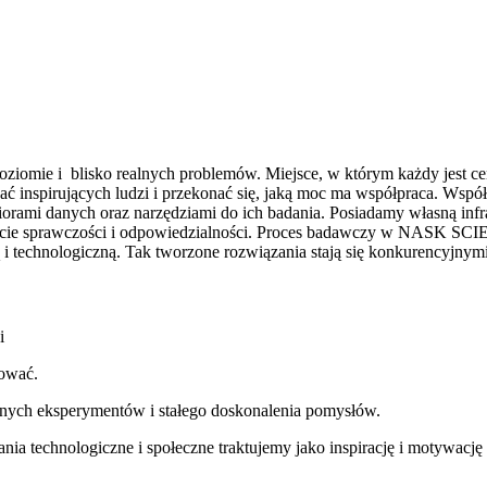
ie i blisko realnych problemów. Miejsce, w którym każdy jest cenion
ać inspirujących ludzi i przekonać się, jaką moc ma współpraca. Wspó
ami danych oraz narzędziami do ich badania. Posiadamy własną infrast
czucie sprawczości i odpowiedzialności. Proces badawczy w NASK S
 technologiczną. Tak tworzone rozwiązania stają się konkurencyjnymi
i
tować.
nych eksperymentów i stałego doskonalenia pomysłów.
a technologiczne i społeczne traktujemy jako inspirację i motywację 