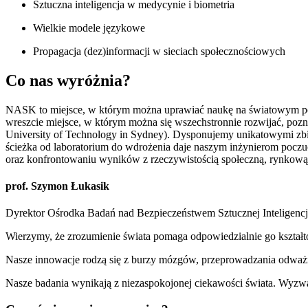
Sztuczna inteligencja w medycynie i biometria
Wielkie modele językowe
Propagacja (dez)informacji w sieciach społecznościowych
Co nas wyróżnia?
NASK to miejsce, w którym można uprawiać naukę na światowym poziom
wreszcie miejsce, w którym można się wszechstronnie rozwijać, pozn
University of Technology in Sydney). Dysponujemy unikatowymi zbior
ścieżka od laboratorium do wdrożenia daje naszym inżynierom po
oraz konfrontowaniu wyników z rzeczywistością społeczną, rynkową i
prof. Szymon Łukasik
Dyrektor Ośrodka Badań nad Bezpieczeństwem Sztucznej Inteligencj
Wierzymy, że zrozumienie świata pomaga odpowiedzialnie go kształ
Nasze innowacje rodzą się z burzy mózgów, przeprowadzania odważ
Nasze badania wynikają z niezaspokojonej ciekawości świata. Wyzwani