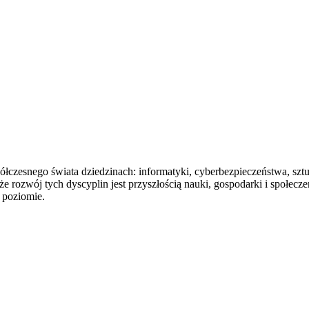
nego świata dziedzinach: informatyki, cyberbezpieczeństwa, sztuczn
y, że rozwój tych dyscyplin jest przyszłością nauki, gospodarki i sp
 poziomie.