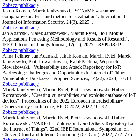
Zobacz publikację
Jakub Koman, Marek Janiszewski
,
"SCAnME – scanner
comparative analysis and metrics for evaluation"
,
International
Journal of Information Security, 24(3), 2025, .
Zobacz publikację
Jan Adamski, Marek Janiszewski, Marcin Rytel
,
"IoT Mobile
Applications Pentesting Methodology and Results of Research"
,
IEEE Internet of Things Journal, 12(11), 2025, 18209-18219.
Zobacz publikację
Anna Felkner, Jan Adamski, Jakub Koman, Marcin Rytel, Marek
Janiszewski, Piotr Lewandowski, Rafał Pachnia, Wojciech
Nowakowski
,
"Vulnerability and Attack Repository for IoT:
Addressing Challenges and Opportunities in Internet of Things
Vulnerability Databases"
,
Applied Sciences, 14(22), 2024, 10513.
Zobacz publikację
Marek Janiszewski, Marcin Rytel, Piotr Lewandowski, Hubert
Romanowski
,
"Creating vulnerabilities and exploits database of IoT
devices"
,
Proceedings of the 2022 European Interdisciplinary
Cybersecurity Conference, EICC 2022, 2022, 91–92.
Zobacz publikację
Marek Janiszewski, Marcin Rytel, Piotr Lewandowski, Hubert
Romanowski
,
"VARIoT – Vulnerability and Attack Repository for
the Internet of Things"
,
22nd IEEE International Symposium on
Cluster, Cloud and Internet Computing (CCGrid), 2022, 752–755.