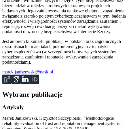
tworzenie i wdrażanie nowych narzędzi cyberbezpieczeństwa oraz
bierze udział w międzynarodowych i krajowych projektach
badawczych. Jego zainteresowania naukowe obejmują zagadnienia
związane z szeroko pojętym cyberbezpieczeństwem w tym: badania
efektywności i wiarygodności systemów zarządzania zaufaniem i
reputacją, rozwój i ewaluację narzędzi i metod wykrywania
podatności oraz ocenę bezpieczeństwa w Internecie Rzeczy.
Jest autorem kilkunastu publikacji w polskich oraz zagranicznych
czasopismach i materiałach pokonferencyjnych z tematyki
cyberbezpieczeństwa (w szczególności dotyczących systemów
zarządzania zaufaniem i reputacją, wykrywania i zarządzania
podatnościami).
marek.janiszewski@nask.pl
Wybrane publikacje
Artykuły
Marek Janiszewski, Krzysztof Szczypiorski
,
"Methodological
reliability evaluation of trust and reputation management systems"
,
Computers &amp; Security, 158, 2025, 104620.