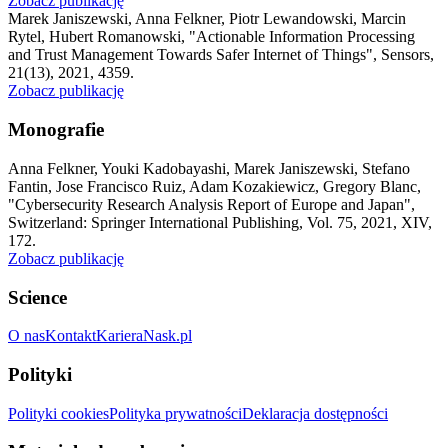
Zobacz publikację
Marek Janiszewski, Anna Felkner, Piotr Lewandowski, Marcin
Rytel, Hubert Romanowski
,
"Actionable Information Processing
and Trust Management Towards Safer Internet of Things"
,
Sensors,
21(13), 2021, 4359.
Zobacz publikację
Monografie
Anna Felkner, Youki Kadobayashi, Marek Janiszewski, Stefano
Fantin, Jose Francisco Ruiz, Adam Kozakiewicz, Gregory Blanc
,
"Cybersecurity Research Analysis Report of Europe and Japan"
,
Switzerland: Springer International Publishing, Vol. 75, 2021, XIV,
172.
Zobacz publikację
Science
O nas
Kontakt
Kariera
Nask.pl
Polityki
Polityki cookies
Polityka prywatności
Deklaracja dostępności